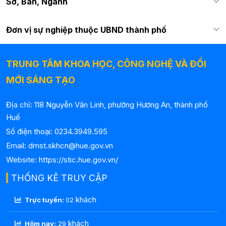
Sở, Ban, Ngành
Đơn vị sự nghiệp thuộc UBND thành phố
TRUNG TÂM KHOA HỌC, CÔNG NGHỆ VÀ ĐỔI
MỚI SÁNG TẠO
Địa chỉ: 118 Nguyễn Văn Linh, phường Hương An, thành phố
Huế
Số điện thoại: 0234.3949.595
Email: dmst.skhcn@hue.gov.vn
Website: https://stic.hue.gov.vn/
THỐNG KÊ TRUY CẬP
khách
Trực tuyến:
02
khách
Hôm nay:
29