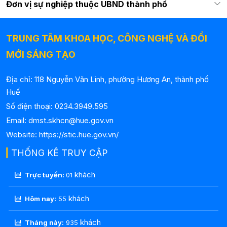
Đơn vị sự nghiệp thuộc UBND thành phố
TRUNG TÂM KHOA HỌC, CÔNG NGHỆ VÀ ĐỔI
MỚI SÁNG TẠO
Địa chỉ: 118 Nguyễn Văn Linh, phường Hương An, thành phố
Huế
Số điện thoại: 0234.3949.595
Email: dmst.skhcn@hue.gov.vn
Website: https://stic.hue.gov.vn/
THỐNG KÊ TRUY CẬP
khách
Trực tuyến:
01
khách
Hôm nay:
55
khách
Tháng này:
935